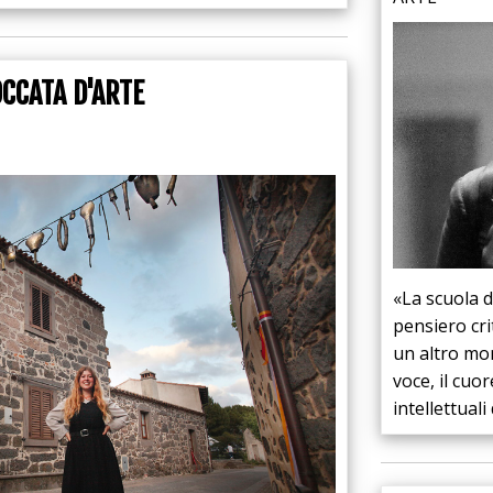
CCATA D'ARTE
«La scuola d
pensiero crit
un altro mon
voce, il cuo
intellettual