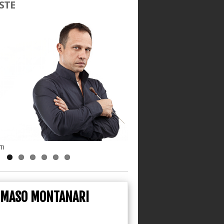
STE
TI
MOZDZER + CAMPANER
OMASO MONTANARI