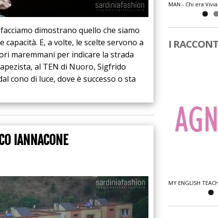
tonio Marras e Maria Lai
MAN - Chi era Vivi
he facciamo dimostrano quello che siamo
capacità. E, a volte, le scelte servono a
I RACCONT
tori maremmani per indicare la strada
Trapezista, al TEN di Nuoro, Sigfrido
 dal cono di luce, dove è successo o sta
CO IANNACONE
ELLA TANA DEL LUPO
MY ENGLISH TEAC