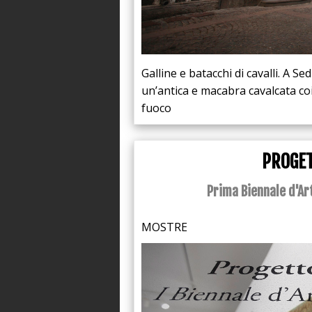
Galline e batacchi di cavalli. A S
un’antica e macabra cavalcata coi
fuoco
PROGET
Prima Biennale d'A
MOSTRE