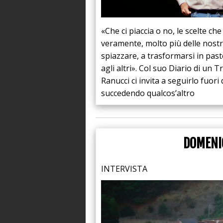
An
«Che ci piaccia o no, le scelte c
veramente, molto più delle nostre 
spiazzare, a trasformarsi in pas
agli altri». Col suo Diario di un 
Ranucci ci invita a seguirlo fuori
succedendo qualcos’altro
DOMENI
INTERVISTA
N