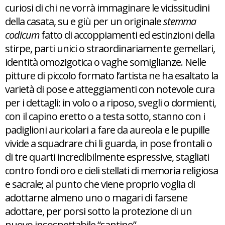
curiosi di chi ne vorrà immaginare le vicissitudini
della casata, su e giù per un originale
stemma
codicum
fatto di accoppiamenti ed estinzioni della
stirpe, parti unici o straordinariamente gemellari,
identità omozigotica o vaghe somiglianze. Nelle
pitture di piccolo formato l’artista ne ha esaltato la
varietà di pose e atteggiamenti con notevole cura
per i dettagli: in volo o a riposo, svegli o dormienti,
con il capino eretto o a testa sotto, stanno con i
padiglioni auricolari a fare da aureola e le pupille
vivide a squadrare chi li guarda, in pose frontali o
di tre quarti incredibilmente espressive, stagliati
contro fondi oro e cieli stellati di memoria religiosa
e sacrale; al punto che viene proprio voglia di
adottarne almeno uno o magari di farsene
adottare, per porsi sotto la protezione di un
nuovo insospettabile “santino”.