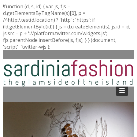
!function (d, s, id) { var js, fjs =
d.getElementsByTagName(s)[0], p =
/^http:/.test(d.location) ? 'http' : 'https'; if
(!d.getElementById(id)) { js = d.createElement(s); js.id = id;
js.src = p + '://platform.twitter.com/widgets.js';
fjs.parentNode.insertBefore(js, fjs); } } (document,
'script', 'twitter-wjs');